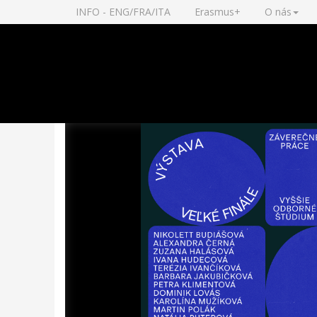
INFO - ENG/FRA/ITA
Erasmus+
O nás