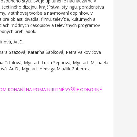
i osobného štýlu. Svoje uplatnenie nachádzame v
textilného dizajnu, krajčírstva, stylingu, poradenstva
my, v strihovej tvorbe a navrhovaní doplnkov, v
re oblasti divadla, filmu, televízie, kultúrnych a
kciách módnych časopisov a televíznych programov
ódnych prehliadok.
rinová, ArtD.
ara Százová, Katarína Šabíková, Petra Valkovičová
a Trtolová, Mgr. art. Lucia Seppová, Mgr. art. Michaela
vá, ArtD., Mgr. art. Hedviga Mihálik Gutierrez
ACOM KONANÍ NA POMATURITNÉ VYŠŠIE ODBORNÉ