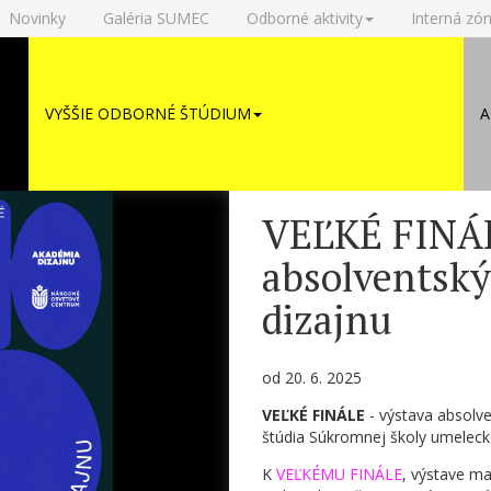
Novinky
Galéria SUMEC
Odborné aktivity
Interná zó
VYŠŠIE ODBORNÉ ŠTÚDIUM
A
VEĽKÉ FINÁL
absolventsk
dizajnu
od 20. 6. 2025
VEĽKÉ FINÁLE
- výstava absolv
štúdia Súkromnej školy umelec
K
VEĽKÉMU FINÁLE
, výstave m