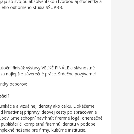
jajú so svojou absolventskou tvorbou aj študentky a
ššieho odborného štúdia SŠUPBB.
utoční finisáž výstavy VEĽKÉ FINÁLE a slávnostné
 za najlepšie záverečné práce. Srdečne pozývame!
entky odborov:
ácií
ikácie a vizuálnej identity ako celku. Dokážeme
d kreatívnej prípravy ideovej cesty po spracovanie
tupov. Sme schopní navrhnúť firemné logá, orientačné
publikácií či kompletnú firemnú identitu v podobe
exné riešenia pre firmy, kultúrne inštitúcie,