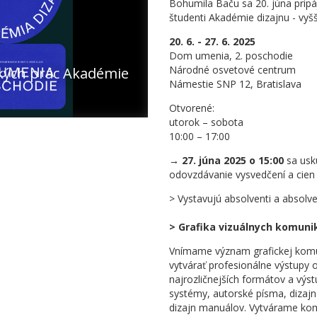
Bohumila Baču sa 20. júna pripá
študenti Akadémie dizajnu - vy
20. 6. - 27. 6. 2025
Dom umenia, 2. poschodie
Národné osvetové centrum
ských prác Akadémie
Námestie SNP 12, Bratislava
Otvorené:
utorok – sobota
10:00 – 17:00
→ 27. júna 2025 o 15:00
sa usk
odovzdávanie vysvedčení a cien
> Vystavujú absolventi a absolv
> Grafika vizuálnych komunik
Vnímame význam grafickej komun
vytvárať profesionálne výstupy o
najrozličnejších formátov a výs
systémy, autorské písma, dizajn 
dizajn manuálov. Vytvárame kompl