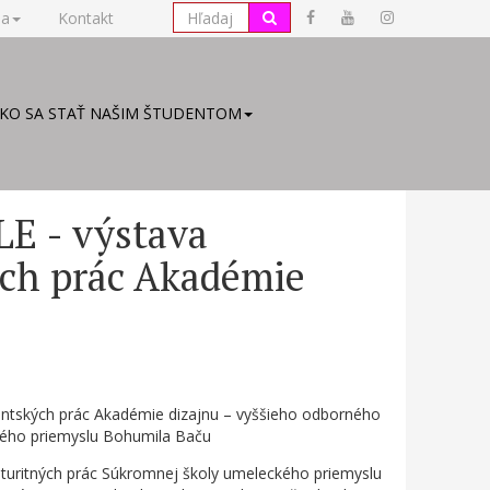
na
Kontakt
KO SA STAŤ NAŠIM ŠTUDENTOM
E - výstava
ých prác Akadémie
entských prác Akadémie dizajnu – vyššieho odborného
kého priemyslu Bohumila Baču
aturitných prác Súkromnej školy umeleckého priemyslu