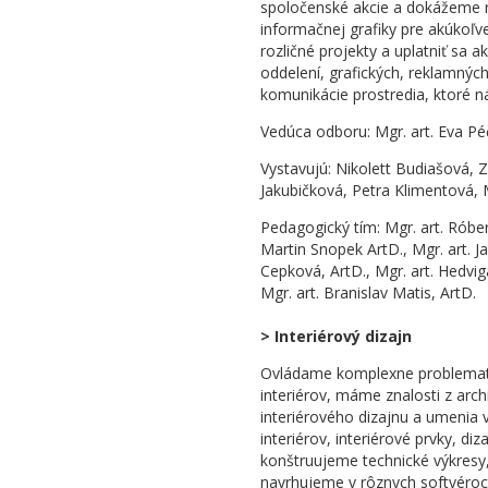
spoločenské akcie a dokážeme rea
informačnej grafiky pre akúkoľve
rozličné projekty a uplatniť sa
oddelení, grafických, reklamných č
komunikácie prostredia, ktoré n
Vedúca odboru: Mgr. art. Eva Pé
Vystavujú: Nikolett Budiašová, 
Jakubičková, Petra Klimentová, 
Pedagogický tím: Mgr. art. Róbe
Martin Snopek ArtD., Mgr. art. Ja
Cepková, ArtD., Mgr. art. Hedvig
Mgr. art. Branislav Matis, ArtD.
> Interiérový dizajn
Ovládame komplexne problematik
interiérov, máme znalosti z archi
interiérového dizajnu a umenia 
interiérov, interiérové prvky, d
konštruujeme technické výkresy,
navrhujeme v rôznych softvéroch 