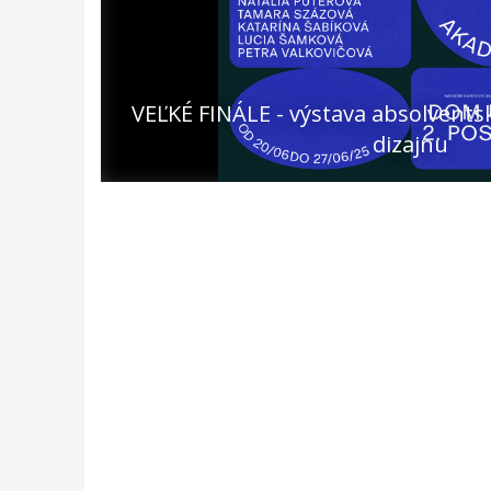
VEĽKÉ FINÁLE - výstava absolvent
dizajnu