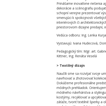
Prinášame inovatívne riešenia a
dekorácie a scénografiu podujat
schopní verejne prezentovať výst
smerujúci k spokojnosti všetkýc
interiérových či architektonickýc
priestorovom dizajne predajní, i
Vedúca odboru: Ing. Lenka Kurj
Vystavujú: Ivana Hudecová, Dom
Pedagogický tím: Mgr. art. Gabriel
Kittner, Ing. Renáta Veselá
> Textilný dizajn
Naučili sme sa rozvíjať svoje um
navrhovať a zhotovovať kolekcie 
Dokážeme profesionálne predstav
módnych prehliadok. Orientujeme 
módneho návrhárstva a stylingu
kostýmy, recyklovať a upcyklova
záťaže, tvoriť textilné šperky a