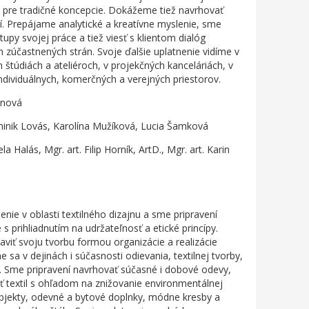
j pre tradičné koncepcie. Dokážeme tiež navrhovať
í. Prepájame analytické a kreatívne myslenie, sme
upy svojej práce a tiež viesť s klientom dialóg
h zúčastnených strán. Svoje ďalšie uplatnenie vidíme v
h štúdiách a ateliéroch, v projekčných kanceláriách, v
ndividuálnych, komerčných a verejných priestorov.
anová
inik Lovás, Karolína Mužíková, Lucia Šamková
a Halás, Mgr. art. Filip Horník, ArtD., Mgr. art. Karin
enie v oblasti textilného dizajnu a sme pripravení
s prihliadnutím na udržateľnosť a etické princípy.
iť svoju tvorbu formou organizácie a realizácie
sa v dejinách i súčasnosti odievania, textilnej tvorby,
. Sme pripravení navrhovať súčasné i dobové odevy,
ť textil s ohľadom na znižovanie environmentálnej
 objekty, odevné a bytové doplnky, módne kresby a