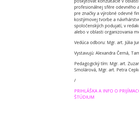
poskytovať konzultácie v oblast
profesionálnej sfére odevného a 
pre značky a výrobné odevné fir
kostýmovej tvorbe a návrhárstve p
spoločenských podujatí, v reda
alebo v oblasti organizovania m
Vedúca odboru: Mgr. art. Júlia Ju
Vystavujú: Alexandra Černá, Tam
Pedagogický tím: Mgr. art. Zuzan
Smolárová, Mgr. art. Petra Cepko
/
PRIHLÁŠKA A INFO O PRIJÍM
ŠTÚDIUM