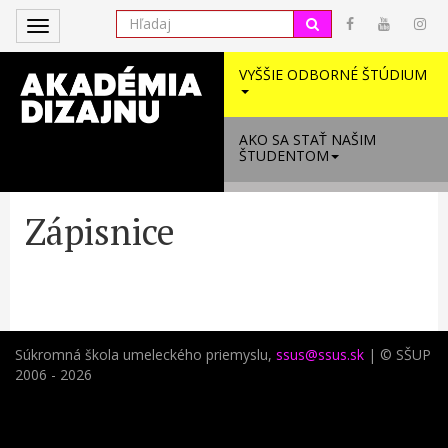
Toggle
navigation
VYŠŠIE ODBORNÉ ŠTÚDIUM
AKO SA STAŤ NAŠIM
ŠTUDENTOM
Zápisnice
Súkromná škola umeleckého priemyslu,
ssus@ssus.sk
| © SŠUP
2006 - 2026